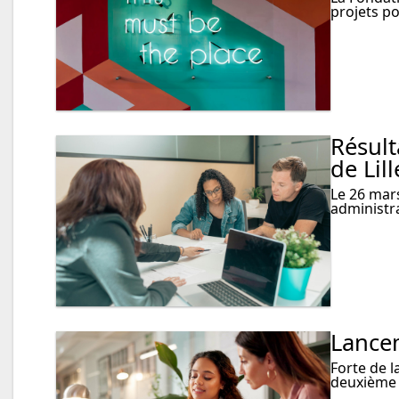
projets po
Résult
de Lill
Le 26 mars
administr
Lance
Forte de 
deuxième 