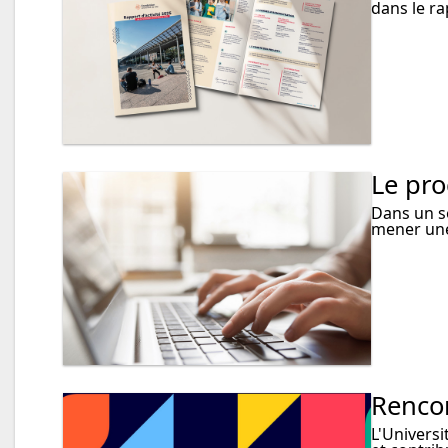
dans le ra
Le pro
Dans un so
mener une
Rencon
L'Universi