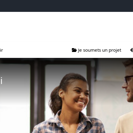
projets
s menu de Nous soutenir
Ouvrir le sous menu de Je so
Ouv
ir
Je soumets un projet
i