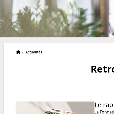
Accueil
Accueil
/
Actualités
Retr
Le rap
La Fondati