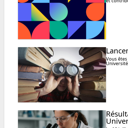
et contri
Lancem
Vous êtes 
Université
Résult
Univer