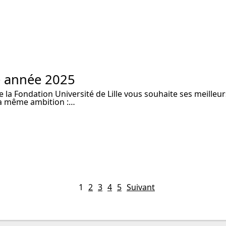
 année 2025
e la Fondation Université de Lille vous souhaite ses meille
a même ambition :…
1
2
3
4
5
Suivant