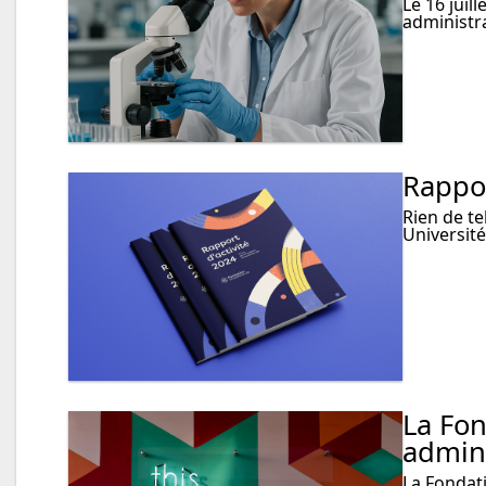
Le 16 juil
administr
Rappor
Rien de t
Université
La Fon
admini
La Fondati