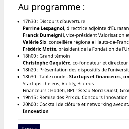
Au programme :
17h30 : Discours d’ouverture
Perrine Lespagnol
, directrice adjointe d’Eurasa
Franck Dumeignil
, vice-président Valorisation et
Valérie Six
, conseillère régionale Hauts-de-Fran
Frédéric Motte
, président de la Fondation de l’U
18h00 : Grand témoin
Christophe Gaquière
, co-fondateur et directeu
18h20 : Présentation des dispositifs de l’universi
18h30 : Table ronde -
Startups et financeurs, u
Startups : Celeos, Voltify, Bioteos
Financeurs : Hodéfi, BPI réseau Nord-Ouest, Gr
19h15 : Remise des Prix du Concours Innovation 2
20h00 : Cocktail de clôture et networking avec s
Innovation