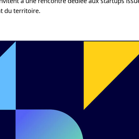
 invitent à une rencontre dédiée aux startups issu
du territoire.