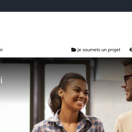
projets
s menu de Nous soutenir
Ouvrir le sous menu de Je so
Ouv
ir
Je soumets un projet
i