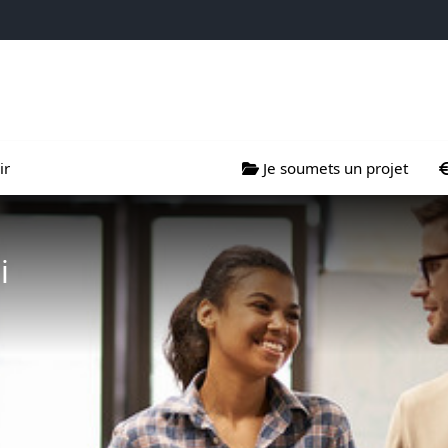
projets
s menu de Nous soutenir
Ouvrir le sous menu de Je so
Ouv
ir
Je soumets un projet
i